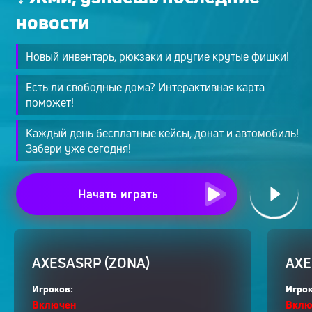
новости
Новый инвентарь, рюкзаки и другие крутые фишки!
Есть ли свободные дома? Интерактивная карта
поможет!
Каждый день бесплатные кейсы, донат и автомобиль!
Забери уже сегодня!
Начать играть
AXESASRP (ZONA)
AXE
Игроков:
Игрок
Включен
Вклю